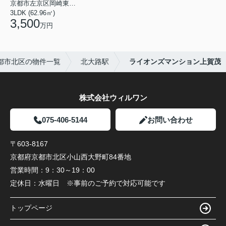
京都市左京区岡崎東天王町
3LDK (62.96㎡)
3,500
万円
都市北区の物件一覧
北大路駅
ライオンズマンション上賀茂
株式会社ウィルワン
075-406-5144
お問い合わせ
〒603-8167
京都府京都市北区小山西大野町84番地
営業時間：
9：30～19：00
定休日：
水曜日 ※事前のご予約で対応可能です
トップページ