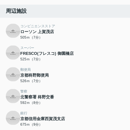
周辺施設
コンビニエンスストア
ローソン 上賀茂店
505ｍ（7分）
スーパー
FRESCO(フレスコ) 御園橋店
525ｍ（7分）
郵便局
京都柊野郵便局
526ｍ（7分）
警察
北警察署 柊野交番
592ｍ（8分）
銀行
京都信用金庫西賀茂支店
675ｍ（9分）