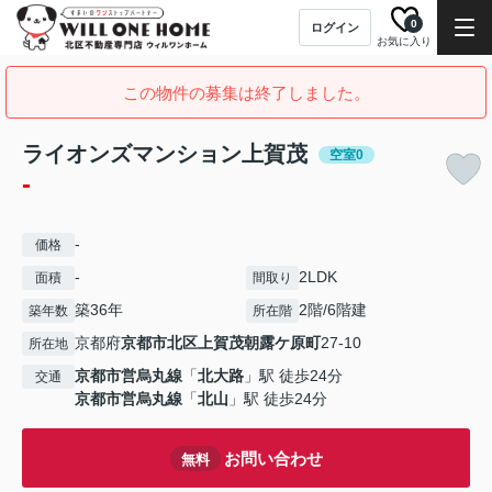
0
ログイン
お気に入り
この物件の募集は終了しました。
ライオンズマンション上賀茂
空室0
-
-
価格
-
2LDK
面積
間取り
築36年
2階/6階建
築年数
所在階
京都府
京都市北区
上賀茂朝露ケ原町
27-10
所在地
京都市営烏丸線
「
北大路
」駅 徒歩24分
交通
京都市営烏丸線
「
北山
」駅 徒歩24分
お問い合わせ
無料