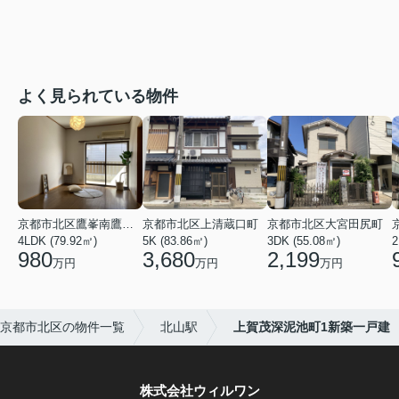
よく見られている物件
京都市北区鷹峯南鷹峯町
京都市北区上清蔵口町
京都市北区大宮田尻町
4LDK (79.92㎡)
5K (83.86㎡)
3DK (55.08㎡)
2
980
3,680
2,199
万円
万円
万円
京都市北区の物件一覧
北山駅
上賀茂深泥池町1新築一戸建
株式会社ウィルワン