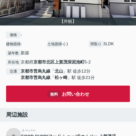
【外観】
-
価格
-
-(-)
3LDK
建物面積
土地面積
間取り
新築
築年数
京都府
京都市北区
上賀茂深泥池町
5-2
所在地
京都市営烏丸線
「
北山
」駅 徒歩12分
交通
京都市営烏丸線
「
松ヶ崎
」駅 徒歩21分
お問い合わせ
無料
周辺施設
スーパー