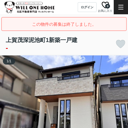
0
ログイン
お気に入り
この物件の募集は終了しました。
上賀茂深泥池町1新築一戸建
-
1
/
1