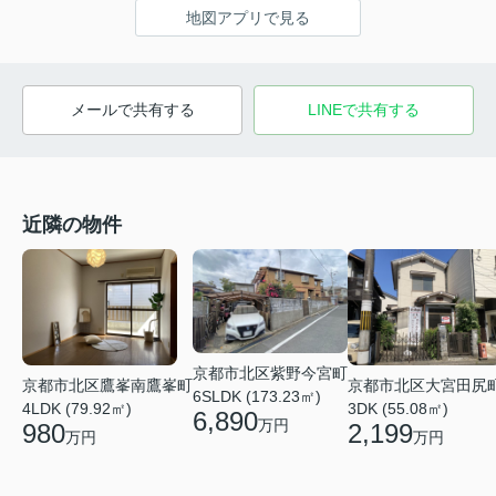
地図アプリで見る
メールで共有する
LINEで共有する
近隣の物件
京都市北区紫野今宮町
京都市北区鷹峯南鷹峯町
京都市北区大宮田尻
6SLDK (173.23㎡)
4LDK (79.92㎡)
3DK (55.08㎡)
6,890
万円
980
2,199
万円
万円