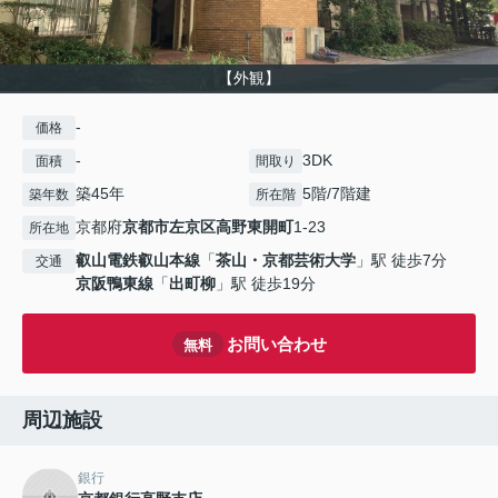
【外観】
-
価格
-
3DK
面積
間取り
築45年
5階/7階建
築年数
所在階
京都府
京都市左京区
高野東開町
1-23
所在地
叡山電鉄叡山本線
「
茶山・京都芸術大学
」駅 徒歩7分
交通
京阪鴨東線
「
出町柳
」駅 徒歩19分
お問い合わせ
無料
周辺施設
銀行