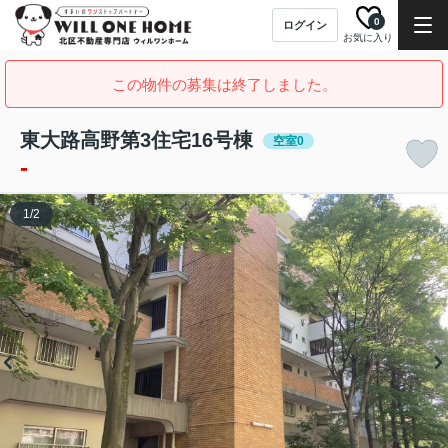
0
ログイン
お気に入り
この物件の募集は終了しました。
東大路高野第3住宅16号棟
空室0
-
1
/
2