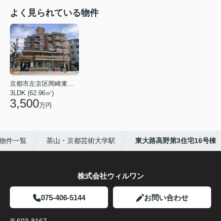
よく見られている物件
京都市左京区岡崎東天王町
3LDK (62.96㎡)
3,500
万円
物件一覧
茶山・京都芸術大学駅
東大路高野第3住宅16号棟
株式会社ウィルワン
075-406-5144
お問い合わせ