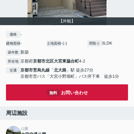
【外観】
-
価格
-
-(-)
3LDK
建物面積
土地面積
間取り
新築
築年数
京都府
京都市北区
大宮東脇台町
4-2
所在地
京都市営烏丸線
「
北大路
」駅 徒歩27分
交通
京都市営バス「大宮小野堀町」バス停下車 徒歩1分
お問い合わせ
無料
周辺施設
公園