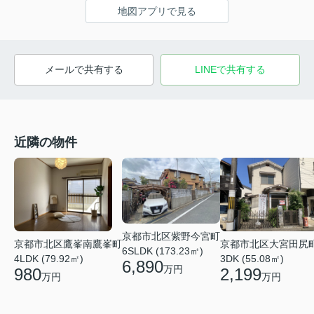
地図アプリで見る
メールで共有する
LINEで共有する
近隣の物件
京都市北区紫野今宮町
京都市北区鷹峯南鷹峯町
京都市北区大宮田尻
6SLDK (173.23㎡)
4LDK (79.92㎡)
3DK (55.08㎡)
6,890
万円
980
2,199
万円
万円