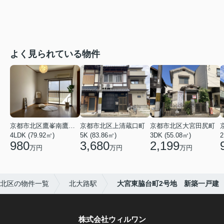
よく見られている物件
京都市北区鷹峯南鷹峯町
京都市北区上清蔵口町
京都市北区大宮田尻町
4LDK (79.92㎡)
5K (83.86㎡)
3DK (55.08㎡)
2
980
3,680
2,199
万円
万円
万円
北区の物件一覧
北大路駅
大宮東脇台町2号地 新築一戸建
株式会社ウィルワン