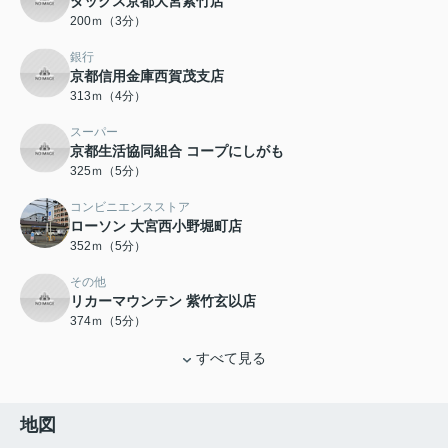
ダックス京都大宮紫竹店
200ｍ（3分）
銀行
京都信用金庫西賀茂支店
313ｍ（4分）
スーパー
京都生活協同組合 コープにしがも
325ｍ（5分）
コンビニエンスストア
ローソン 大宮西小野堀町店
352ｍ（5分）
その他
リカーマウンテン 紫竹玄以店
374ｍ（5分）
すべて見る
地図