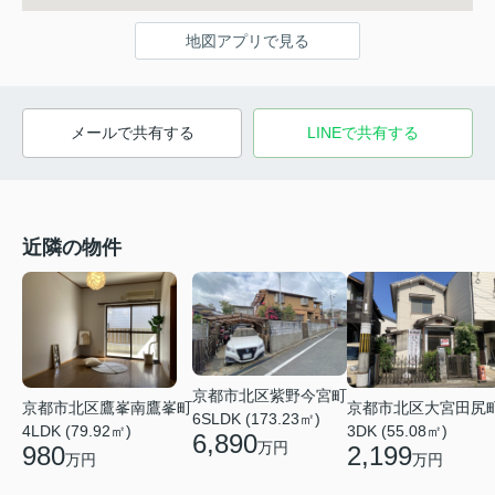
地図アプリで見る
メールで共有する
LINEで共有する
近隣の物件
京都市北区紫野今宮町
京都市北区鷹峯南鷹峯町
京都市北区大宮田尻
6SLDK (173.23㎡)
4LDK (79.92㎡)
3DK (55.08㎡)
6,890
万円
980
2,199
万円
万円