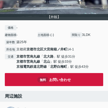
【外観】
-
価格
-
-(-)
3LDK
建物面積
土地面積
間取り
築25年
築年数
京都府
京都市北区
大宮南箱ノ井町
14-1
所在地
京都市営烏丸線
「
北大路
」駅 徒歩31分
交通
京都市営烏丸線
「
北山
」駅 徒歩33分
京福電気鉄道北野線
「
北野白梅町
」駅 徒歩43分
お問い合わせ
無料
周辺施設