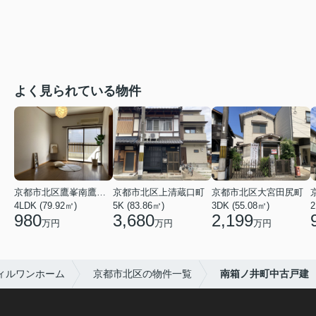
よく見られている物件
京都市北区鷹峯南鷹峯町
京都市北区上清蔵口町
京都市北区大宮田尻町
4LDK (79.92㎡)
5K (83.86㎡)
3DK (55.08㎡)
2
980
3,680
2,199
万円
万円
万円
ィルワンホーム
京都市北区の物件一覧
南箱ノ井町中古戸建