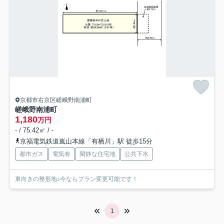
京都市右京区嵯峨野南浦町
嵯峨野南浦町
1,180
万円
- / 75.42㎡ / -
京福電気鉄道嵐山本線「有栖川」駅 徒歩15分
都市ガス
電気有
閑静な住宅地
公共下水
東向きの整形地♪今ならプラン変更可能です！
1