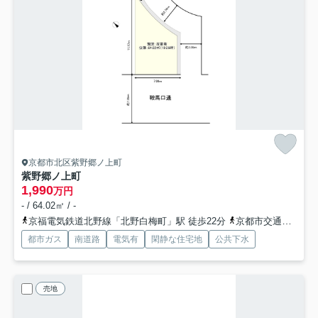
京都市北区紫野郷ノ上町
紫野郷ノ上町
1,990
万円
- / 64.02㎡ / -
京福電気鉄道北野線「北野白梅町」駅 徒歩22分
京都市交通局「千本鞍馬口」バス停下車 徒歩6分
都市ガス
南道路
電気有
閑静な住宅地
公共下水
売地