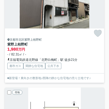
京都市北区紫野上柏野町
紫野上柏野町
1,980
万円
- / 82.31㎡ / -
京福電気鉄道北野線「北野白梅町」駅 徒歩21分
都市ガス
閑静な住宅地
公共下水
■新登場！東向きの整形地♪西陣の静かな住宅地の売り土地です♪
売地