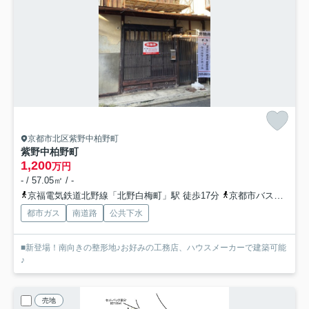
京都市北区紫野中柏野町
紫野中柏野町
1,200
万円
- / 57.05㎡ / -
京福電気鉄道北野線「北野白梅町」駅 徒歩17分
京都市バス「乾隆校前停」バス停下車 徒歩8分
都市ガス
南道路
公共下水
■新登場！南向きの整形地♪お好みの工務店、ハウスメーカーで建築可能
♪
売地