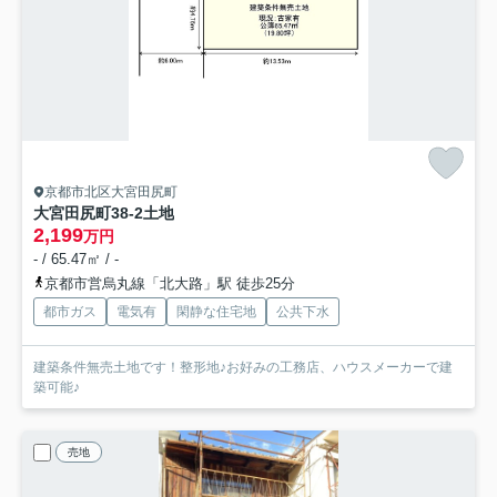
京都市北区大宮田尻町
大宮田尻町38-2土地
2,199
万円
- / 65.47㎡ / -
京都市営烏丸線「北大路」駅 徒歩25分
都市ガス
電気有
閑静な住宅地
公共下水
建築条件無売土地です！整形地♪お好みの工務店、ハウスメーカーで建
築可能♪
売地