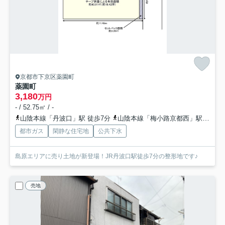
京都市下京区薬園町
薬園町
3,180
万円
- / 52.75㎡ / -
山陰本線「丹波口」駅 徒歩7分
山陰本線「梅小路京都西」駅 徒歩8分
都市ガス
閑静な住宅地
公共下水
島原エリアに売り土地が新登場！JR丹波口駅徒歩7分の整形地です♪
売地