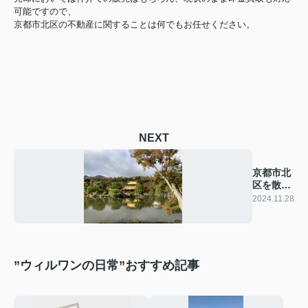
可能ですので、
京都市北区の不動産に関することは何でもお任せください。
NEXT
京都市北
区を散策
♪②
2024.11.28
”ウィルワンの日常”おすすめ記事