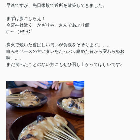
早速ですが、先日家族で近所を散策してきました。
まずは腹ごしらえ！
今宮神社近く「かざりや」さんであぶり餅
(´～｀)ﾓｸﾞﾓｸﾞ
炭火で焼いた香ばしい匂いが食欲をそそります。。。
白みそベースの甘いタレをたっぷり絡めた昔から変わらぬお
味。。。
まだ食べたことのない方にもぜひ召し上がってほしいです♪