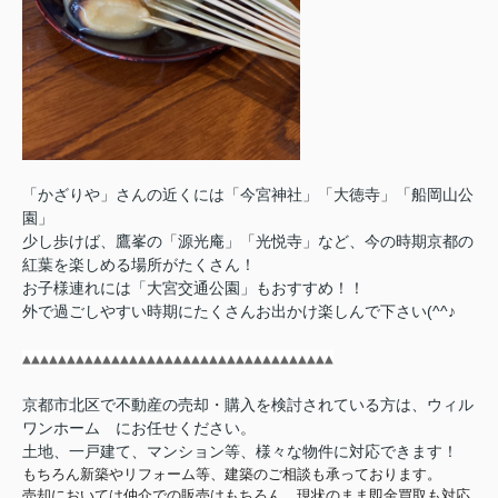
「かざりや」さんの近くには「今宮神社」「大徳寺」「船岡山公
園」
少し歩けば、鷹峯の「源光庵」「光悦寺」など、今の時期京都の
紅葉を楽しめる場所がたくさん！
お子様連れには「大宮交通公園」もおすすめ！！
外で過ごしやすい時期にたくさんお出かけ楽しんで下さい(^^♪
▲▲▲▲▲▲▲▲▲▲▲▲▲▲▲▲▲▲▲▲▲▲▲▲▲▲▲▲▲▲▲▲▲▲▲
京都市北区で不動産の売却・購入を検討されている方は、ウィル
ワンホーム
にお任せください。
土地、一戸建て、マンション等、様々な物件に対応できます！
もちろん新築やリフォーム等、建築のご相談も承っております。
売却においては仲介での販売はもちろん、現状のまま即金買取も対応