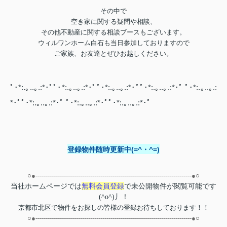
その中で
空き家に関する疑問や相談、
その他不動産に関する相談ブースもございます。
ウィルワンホーム白石も当日参加しておりますので
ご家族、お友達とぜひお越しください。
ﾟ･*:.｡..｡.:*･ﾟﾟ･*:.｡..｡.:*･ﾟﾟ･*:.｡..｡.:*･ﾟﾟ･*:.｡..｡.:*･ﾟ ﾟ･*:.｡..｡.:
*･ﾟﾟ･*:.｡..｡.:*･ﾟ ﾟ･*:.｡..｡.:*･ﾟﾟ･*:.｡..｡.:*･ﾟ
登録物件随時更新中(=^・^=)
○●-----------------------------------------------------------------------------●○
無料
会員登録
当社ホームページでは
で
未公開物件が閲覧可能
です
(^o^)丿！
京都市北区で物件をお探しの皆様の登録お待ちしております！！
○●-----------------------------------------------------------------------------●○