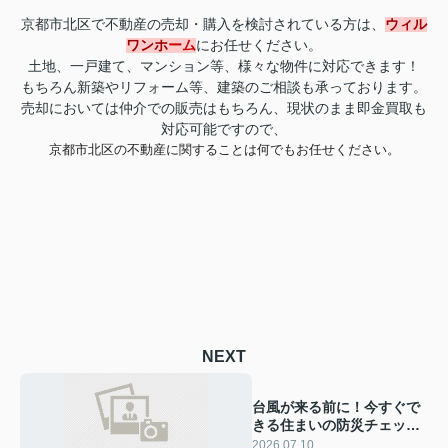
ウィ
ル
京都市北区で不動産の売却・購入を検討されている方は、
ワンホ
ーム
にお任せください。
土地、一戸建て、マンション等、様々な物件に対応できます！
もちろん新築やリフォーム等、建築のご相談も承っております。
売却においては仲介での販売はもちろん、現状のまま即金買取も
対応可能ですので、
京都市北区の不動産に関することは何でもお任せください。
NEXT
台風が来る前に！今すぐで
きる住まいの防災チェック
７項目
2026.07.10