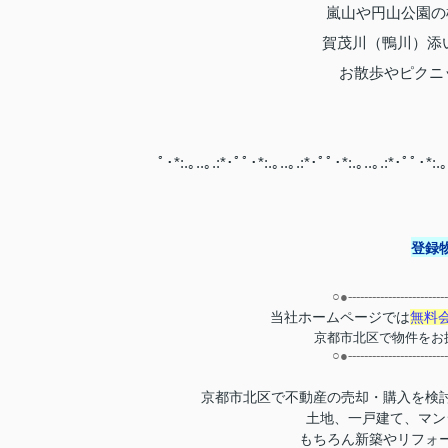
嵐山や円山公園の
賀茂川（鴨川）添
お散歩やピクニッ
ﾟ･*:.｡..｡.:*･ﾟﾟ･*:.｡..｡.:*･ﾟﾟ･*:.｡..｡.:*･ﾟﾟ･*:.｡
登録物
○●-------------------------
無料
当社ホームページでは
京都市北区で物件をお
○●-------------------------
京都市北区で不動産の売却・購入を検
土地、一戸建て、マン
もちろん新築やリフォ