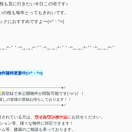
桜も見に行きたい今日この頃です♪
いの桜も毎年とってもきれいです。
クにおすすめですよー(=^・^=)
..｡.:*･ﾟ ﾟ･*:.｡..｡.:*･ﾟﾟ･*:.｡..｡.:*･ﾟ ﾟ･*:.｡..｡.:*･ﾟﾟ･*:.｡..｡.:*･ﾟ
件随時更新中(=^・^=)
----------------------------------------------------●○
会員登録
で
未公開物件が閲覧可能
です(^o^)丿！
探しの皆様の登録お待ちしております！！
----------------------------------------------------●○
ウィ
ルワンホ
ーム
討されている方は、
にお任せください。
ション等、様々な物件に対応できます！
ーム等、建築のご相談も承っております。